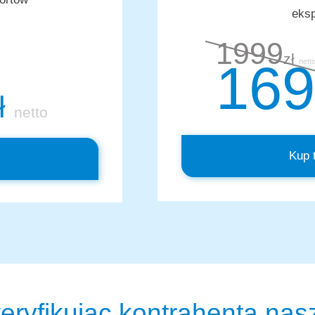
eksp
1999
zł
169
nett
ł
netto
Kup 
eryfikując kontrahenta na