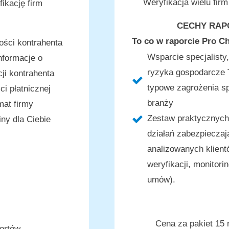
Weryfikacja wielu firm
ikację firm
CECHY RAP
To co w raporcie Pro C
ści kontrahenta
Wsparcie specjalisty,
nformacje o
ryzyka gospodarcze 
cji kontrahenta
typowe zagrożenia sp
i płatnicznej
branży
mat firmy
Zestaw praktycznych
ny dla Ciebie
działań zabezpiecza
analizowanych klient
weryfikacji, monitori
umów).
Cena za pakiet 15 
portów