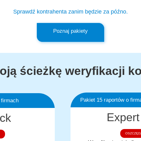
Sprawdź kontrahenta zanim będzie za późno.
Poznaj pakiety
oją ścieżkę weryfikacji k
Pakiet 15 raportów o firm
 firmach
Expert
ck
OSZCZĘD