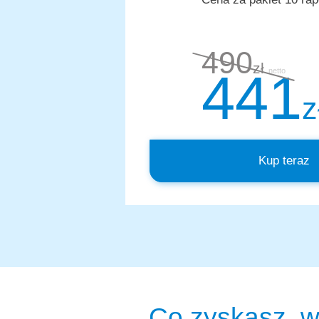
490
zł
441
netto
z
Kup teraz
Co zyskasz, w