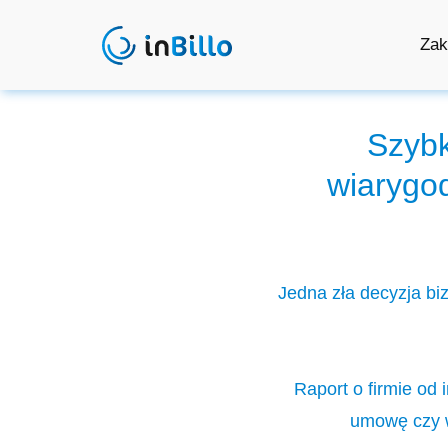
Zak
Szybk
wiarygo
Jedna zła decyzja bi
Raport o firmie od 
umowę czy w