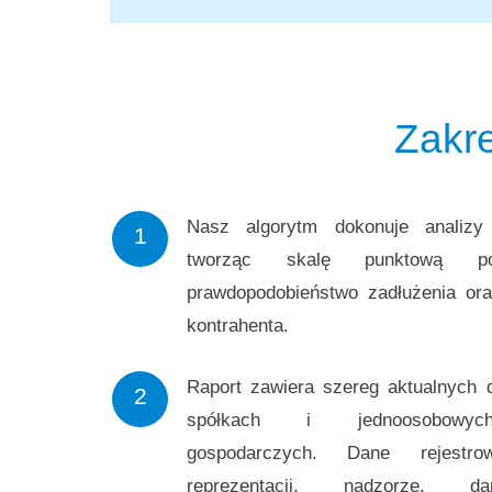
Zakre
Nasz algorytm dokonuje analizy
1
tworząc skalę punktową poz
prawdopodobieństwo zadłużenia ora
kontrahenta.
Raport zawiera szereg aktualnych d
2
spółkach i jednoosobowych 
gospodarczych. Dane rejestr
reprezentacji, nadzorze, da