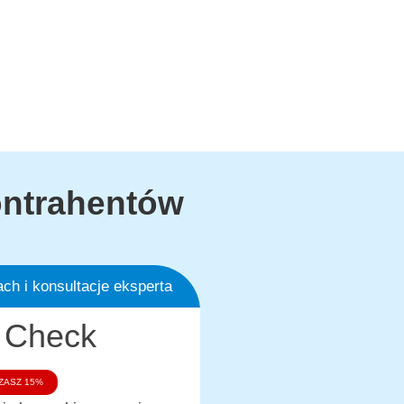
ontrahentów
ach i konsultacje eksperta
 Check
ZASZ 15%