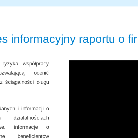
s informacyjny raportu o f
 ryzyka współpracy
walającą ocenić
z ściągalności długu
anych i informacji o
działalnościach
owe, informacje o
ne beneficjentów