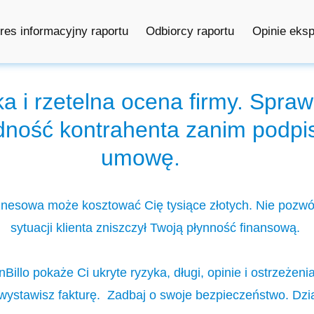
res informacyjny raportu
Odbiorcy raportu
Opinie eks
a i rzetelna ocena firmy. Spra
dność kontrahenta zanim podpi
umowę.
znesowa może kosztować Cię tysiące złotych. Nie pozwól,
sytuacji klienta zniszczył Twoją płynność finansową.
inBillo pokaże Ci ukryte ryzyka, długi, opinie i ostrzeżen
ystawisz fakturę. Zadbaj o swoje bezpieczeństwo. Dzi