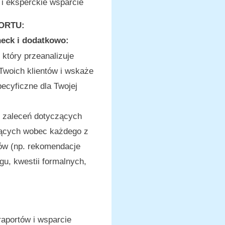
 i eksperckie wsparcie
ORTU:
heck i dodatkowo:
 który przeanalizuje
Twoich klientów i wskaże
ecyficzne dla Twojej
 zaleceń dotyczących
jących wobec każdego z
ów (np. rekomendacje
ngu, kwestii formalnych,
raportów i wsparcie