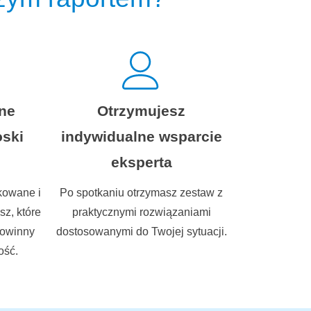
lne
Otrzymujesz
oski
indywidualne wsparcie
eksperta
kowane i
Po spotkaniu otrzymasz zestaw z
z, które
praktycznymi rozwiązaniami
powinny
dostosowanymi do Twojej sytuacji.
ość.