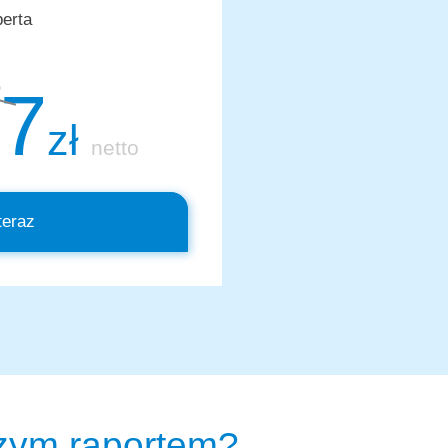
erta
7
o
zł
netto
teraz
szym raportem?