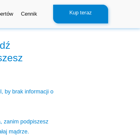
Kup teraz
pertów
Cennik
wdź
szesz
 by brak informacji o
ia, zanim podpiszesz
ałaj mądrze.