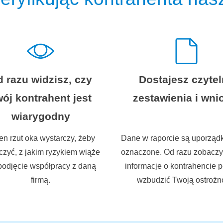
 razu widzisz, czy
Dostajesz czyte
ój kontrahent jest
zestawienia i wni
wiarygodny
en rzut oka wystarczy, żeby
Dane w raporcie są uporząd
zyć, z jakim ryzykiem wiąże
oznaczone. Od razu zobaczys
podjęcie współpracy z daną
informacje o kontrahencie 
firmą.
wzbudzić Twoją ostrożn