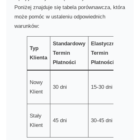
Poniżej znajduje się tabela porównawcza, która
może pomóc w ustaleniu odpowiednich
warunków:
Standardowy
Elastyczny
Rabaty
Typ
Termin
Termin
Wcześ
Klienta
Płatności
Płatności
Płatno
2% za
Nowy
30 dni
15-30 dni
płatno
Klient
ciągu 1
3% za
Stały
45 dni
30-45 dni
płatno
Klient
ciągu 1