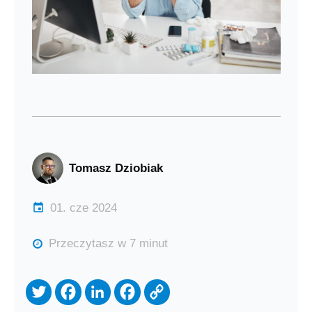
Tomasz Dziobiak
01. cze 2024
Przeczytasz w 7 minut