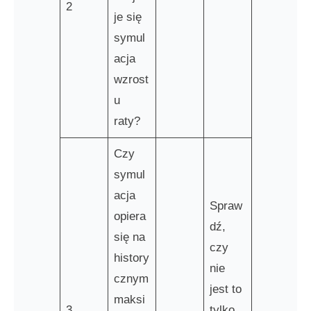
2
je się
symul
acja
wzrost
u
raty?
Czy
symul
acja
Spraw
opiera
dź,
się na
czy
history
nie
cznym
jest to
maksi
3
tylko