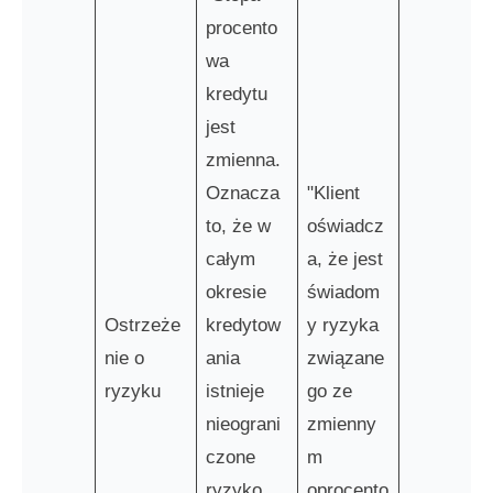
procento
wa
kredytu
jest
zmienna.
Oznacza
"Klient
to, że w
oświadcz
całym
a, że jest
okresie
świadom
Ostrzeże
kredytow
y ryzyka
nie o
ania
związane
ryzyku
istnieje
go ze
nieograni
zmienny
czone
m
ryzyko
oprocento