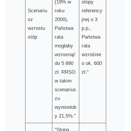
(19% w
stopy
Scenariu
roku
referency
sz
2000),
jnej o 3
wzrostu
Państwa
p.p.,
stóp
rata
Państwa
mogłaby
rata
wzrosnąć
wzrośnie
do 5 890
o ok. 600
zł. RRSO
zł."
w takim
scenarius
zu
wyniosłob
y 21,5%."
"Stopa