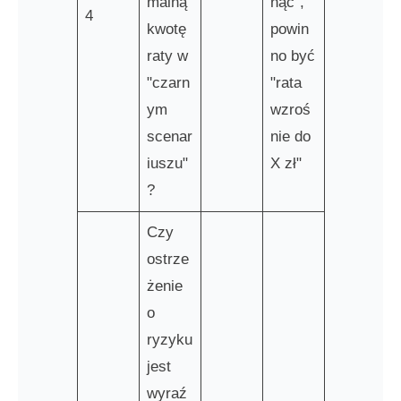
malną
nąć",
4
kwotę
powin
raty w
no być
"czarn
"rata
ym
wzroś
scenar
nie do
iuszu"
X zł"
?
Czy
ostrze
żenie
o
ryzyku
jest
wyraź