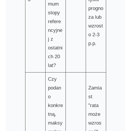
mum
progno
stopy
za lub
refere
wzrost
ncyjne
o 2-3
j z
p.p.
ostatni
ch 20
lat?
Czy
podan
Zamia
o
st
konkre
"rata
tną,
może
maksy
wzros