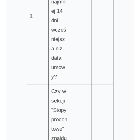
najmni
ej 14
1
dni
wcześ
niejsz
a niż
data
umow
y?
Czy w
sekcji
"Stopy
procen
towe"
znajdu