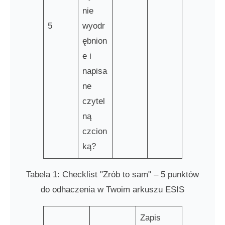
nie
5
wyodr
ębnion
e i
napisa
ne
czytel
ną
czcion
ką?
Tabela 1: Checklist "Zrób to sam" – 5 punktów
do odhaczenia w Twoim arkuszu ESIS
Zapis