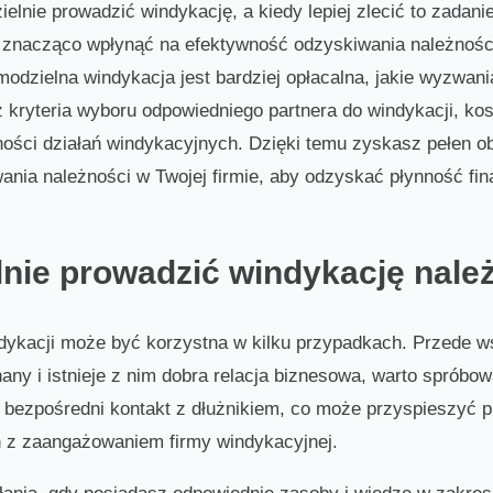
elnie prowadzić windykację, a kiedy lepiej zlecić to zadan
 znacząco wpłynąć na efektywność odzyskiwania należności 
odzielna windykacja jest bardziej opłacalna, jakie wyzwania
 kryteria wyboru odpowiedniego partnera do windykacji, ko
ości działań windykacyjnych. Dzięki temu zyskasz pełen o
ania należności w Twojej firmie, aby odzyskać płynność fi
nie prowadzić windykację nale
kacji może być korzystna w kilku przypadkach. Przede wsz
nany i istnieje z nim dobra relacja biznesowa, warto spró
bezpośredni kontakt z dłużnikiem, co może przyspieszyć p
 z zaangażowaniem firmy windykacyjnej.