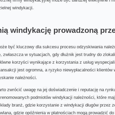
rznej firmy windykacyjnej może być bardziej efektywne i 
elnej windykacji.
ią windykację prowadzoną prze
że być kluczowy dla sukcesu procesu odzyskiwania należno
, zwłaszcza w sytuacjach, gdy dłużnik jest trudny do zlokal
główne korzyści wynikające z korzystania z usług wyspecja
 transakcji jest ogromna, a ryzyko niewypłacalności klientó
skanie należności.
to zwrócić uwagę na jej doświadczenie i reputację na rynku.
 renomowanych podmiotów windykacji należności, które ma
łady branż, gdzie korzystanie z windykacji długów przez ze
owlana, gdzie opóźnienia w płatnościach mogą prowadzić d