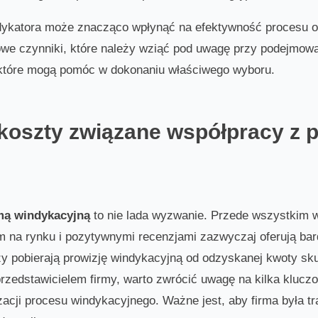
katora może znacząco wpłynąć na efektywność procesu od
we czynniki, które należy wziąć pod uwagę przy podejmowa
e, które mogą pomóc w dokonaniu właściwego wyboru.
 koszty związane współpracy z 
mą windykacyjną
to nie lada wyzwanie. Przede wszystkim 
em na rynku i pozytywnymi recenzjami zazwyczaj oferują bard
zy pobierają prowizję windykacyjną od odzyskanej kwoty sku
rzedstawicielem firmy, warto zwrócić uwagę na kilka kluc
zacji procesu windykacyjnego. Ważne jest, aby firma była tra