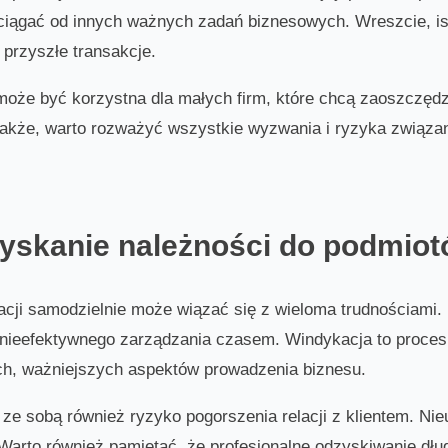
ągać od innych ważnych zadań biznesowych. Wreszcie, istn
przyszłe transakcje.
oże być korzystna dla małych firm, które chcą zaoszczędz
nakże, warto rozważyć wszystkie wyzwania i ryzyka związa
dzyskanie należności do podmio
cji samodzielnie może wiązać się z wieloma trudnościami. 
nieefektywnego zarządzania czasem. Windykacja to proces,
ch, ważniejszych aspektów prowadzenia biznesu.
ze sobą również ryzyko pogorszenia relacji z klientem. Ni
Warto również pamiętać, że profesjonalne odzyskiwanie dłu