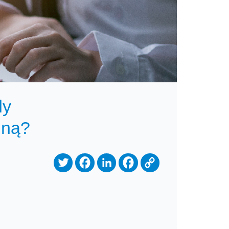
dy
jną?