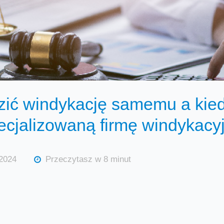
zić windykację samemu a kie
cjalizowaną firmę windykacy
 2024
Przeczytasz w 8 minut