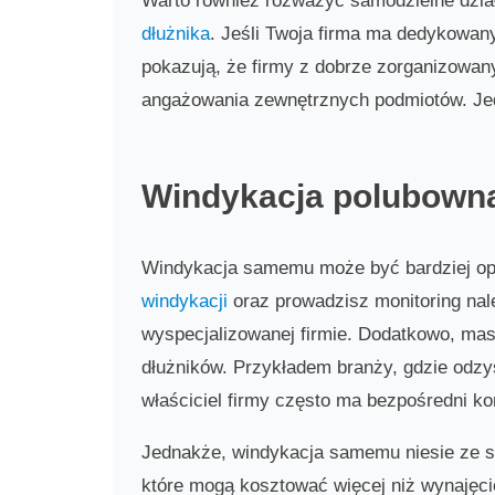
Warto również rozważyć samodzielne dział
dłużnika
. Jeśli Twoja firma ma dedykowan
pokazują, że firmy z dobrze zorganizowa
angażowania zewnętrznych podmiotów. Je
Windykacja polubowna
Windykacja samemu może być bardziej opła
windykacji
oraz prowadzisz monitoring nale
wyspecjalizowanej firmie. Dodatkowo, mas
dłużników. Przykładem branży, gdzie odz
właściciel firmy często ma bezpośredni kon
Jednakże, windykacja samemu niesie ze s
które mogą kosztować więcej niż wynajęci