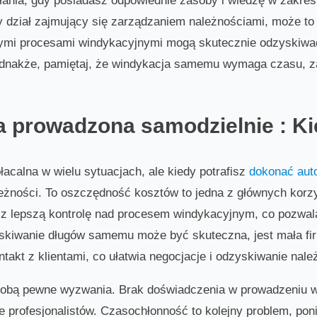
ania, gdy posiadasz odpowiednie zasoby i wiedzę w zakres
y dział zajmujący się zarządzaniem należnościami, może to
nymi procesami windykacyjnymi mogą skutecznie odzyskiwać
dnakże, pamiętaj, że windykacja samemu wymaga czasu, za
 prowadzona samodzielnie : Ki
calna w wielu sytuacjach, ale kiedy potrafisz
dokonać auto
żności. To oszczędność kosztów to jedna z głównych korzyś
z lepszą kontrolę nad procesem windykacyjnym, co pozwala
yskiwanie długów samemu może być skuteczna, jest mała fi
takt z klientami, co ułatwia negocjacje i odzyskiwanie nale
obą pewne wyzwania. Brak doświadczenia w prowadzeniu w
e profesjonalistów. Czasochłonność to kolejny problem, p