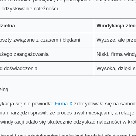
e odzyskiwanie należności.
zielna
Windykacja zle
 koszty związane z czasem i błędami
Wyższe, ale prze
użego zaangażowania
Niski, firma win
od doświadczenia
Wysoka, dzięki 
elną
ykacja się nie powiodła:
Firma X
zdecydowała się na samodz
a i narzędzi sprawił, że proces trwał miesiącami, a relacj
 windykacji udało się skutecznie odzyskać należności w kró