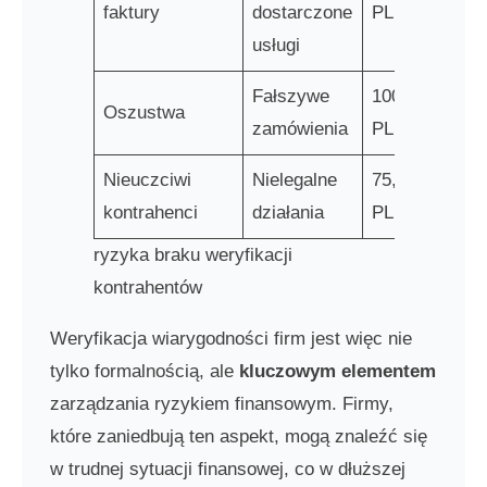
faktury
dostarczone
PLN
usługi
Fałszywe
100,000
Oszustwa
zamówienia
PLN
Nieuczciwi
Nielegalne
75,000
kontrahenci
działania
PLN
ryzyka braku weryfikacji
kontrahentów
Weryfikacja wiarygodności firm jest więc nie
tylko formalnością, ale
kluczowym elementem
zarządzania ryzykiem finansowym. Firmy,
które zaniedbują ten aspekt, mogą znaleźć się
w trudnej sytuacji finansowej, co w dłuższej