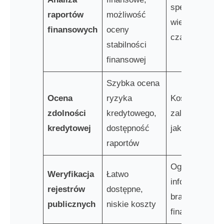
specjalistyczn
raportów
możliwość
wiedzy,
finansowych
oceny
czasochłonne
stabilności
finansowej
Szybka ocena
Ocena
ryzyka
Kosztowne,
zdolności
kredytowego,
zależne od
kredytowej
dostępność
jakości danyc
raportów
Ograniczone
Weryfikacja
Łatwo
informacje,
rejestrów
dostępne,
brak danych
publicznych
niskie koszty
finansowych