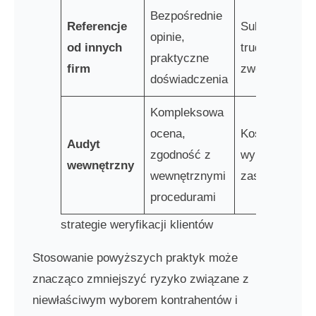
Bezpośrednie
Referencje
Subiektywne,
opinie,
od innych
trudne do
praktyczne
firm
zweryfikowani
doświadczenia
Kompleksowa
ocena,
Kosztowne,
Audyt
zgodność z
wymaga
wewnętrzny
wewnętrznymi
zasobów
procedurami
strategie weryfikacji klientów
Stosowanie powyższych praktyk może
znacząco zmniejszyć ryzyko związane z
niewłaściwym wyborem kontrahentów i