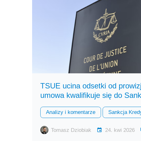
TSUE ucina odsetki od prowizj
umowa kwalifikuje się do San
Analizy i komentarze
Sankcja Kred
Tomasz Dziobiak
24. kwi 2026