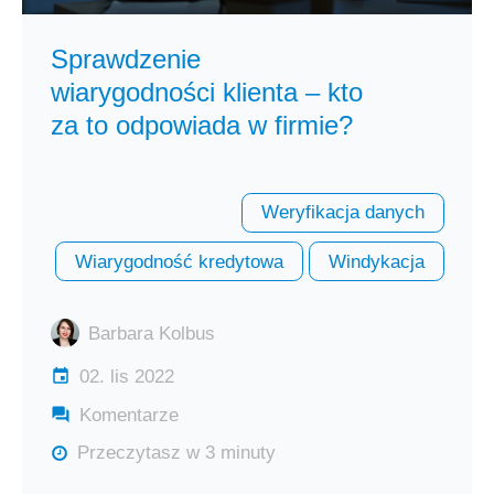
Sprawdzenie
wiarygodności klienta – kto
za to odpowiada w firmie?
Weryfikacja danych
Wiarygodność kredytowa
Windykacja
Barbara Kolbus
02. lis 2022
Komentarze
Przeczytasz w 3 minuty